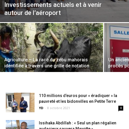
Investissements actuels et à venir
autour de l’aéroport
Agriculture – La race du zébu mahorais
Un ancien
identifiée à travers une grille de notation
procès po
110 millions d’euros pour « éradiquer » la
pauvreté et les bidonvilles en Petite Terre
YD
-
8 octobre 2021
0
Issihaka Abdillah : « Seul un plan régalien
audacieux sauvera Mayotte »