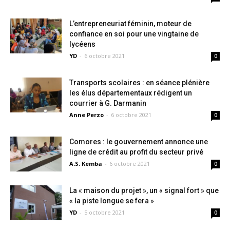
L’entrepreneuriat féminin, moteur de
confiance en soi pour une vingtaine de
lycéens
YD
-
6 octobre 2021
0
Transports scolaires : en séance plénière
les élus départementaux rédigent un
courrier à G. Darmanin
Anne Perzo
-
6 octobre 2021
0
Comores : le gouvernement annonce une
ligne de crédit au profit du secteur privé
A.S. Kemba
-
6 octobre 2021
0
La « maison du projet », un « signal fort » que
« la piste longue se fera »
YD
-
5 octobre 2021
0