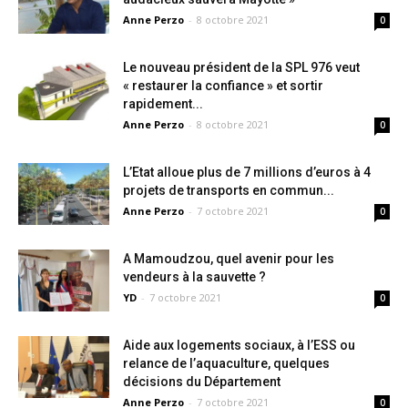
Anne Perzo
-
8 octobre 2021
0
Le nouveau président de la SPL 976 veut
« restaurer la confiance » et sortir
rapidement...
Anne Perzo
-
8 octobre 2021
0
L’Etat alloue plus de 7 millions d’euros à 4
projets de transports en commun...
Anne Perzo
-
7 octobre 2021
0
A Mamoudzou, quel avenir pour les
vendeurs à la sauvette ?
YD
-
7 octobre 2021
0
Aide aux logements sociaux, à l’ESS ou
relance de l’aquaculture, quelques
décisions du Département
Anne Perzo
-
7 octobre 2021
0