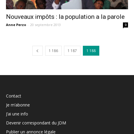
Nouveaux impôts : la population a la parole
Anne Perzo
-
20 septembre 2013
0
1 186
1 187
1 188
Contact
Je m’abonne
J’ai une info
Devenir correspondant du JDM
Publier un annonce légale