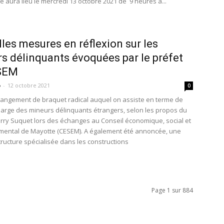
e aura lieu le mercredi 13 octobre 2021 de 9 heures à...
les mesures en réflexion sur les
s délinquants évoquées par le préfet
SEM
o
-
12 octobre 2021
0
hangement de braquet radical auquel on assiste en terme de
harge des mineurs délinquants étrangers, selon les propos du
erry Suquet lors des échanges au Conseil économique, social et
ental de Mayotte (CESEM). A également été annoncée, une
tructure spécialisée dans les constructions
Page 1 sur 884