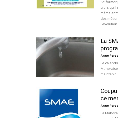
Se former 
alors qu'il
même entre
des métiers
l'évolutio
La SMA
progr
Anne Perz
Le calendr
Mahoraise 
maintenir..
Coupur
ce mer
Anne Perz
La Mahorai