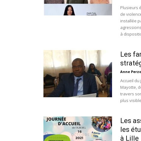
Plusieurs é
de violence
installée 
agressions
à dispositi
Les fa
straté
Anne Perz
Accueil du 
Mayotte, d
travers so
plus visible
Les as
les ét
à Lille