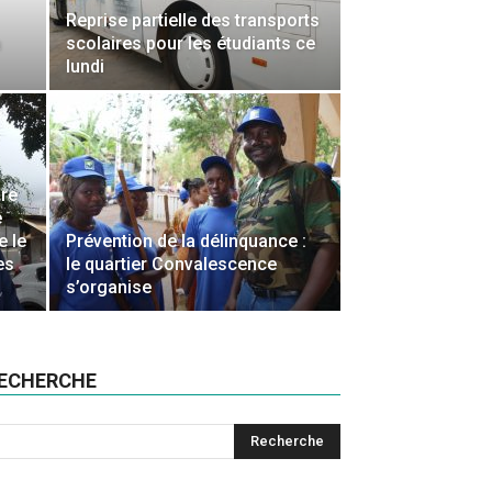
Reprise partielle des transports
a
scolaires pour les étudiants ce
lundi
ire
e
e le
Prévention de la délinquance :
es
le quartier Convalescence
s’organise
ECHERCHE