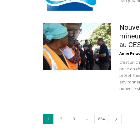
eau potabl
Nouvel
mineur
au CE
Anne Perz
C'est un c
prise en c
préfet Thi
environnem
nouvelle s
...
1
2
3
884