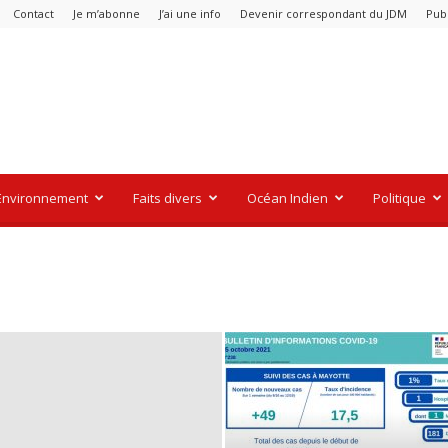
Contact
Je m’abonne
J’ai une info
Devenir correspondant du JDM
Pub
Environnement
Faits divers
Océan Indien
Politique