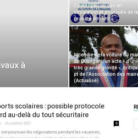
Covid : peu de cas en
circulation et poursuite de l
gratuité des tests
Incendie de la voiture du ma
de Ouangani: un acte « d’un
avaux à
très grande gravité », critiqu
pt de l’Association des mair
(Actualisé)
orts scolaires : possible protocole
R
rd au-delà du tout sécuritaire
o
-
15 octobre 2021
0
s ont poursuivi les négociations pendant les vacances,