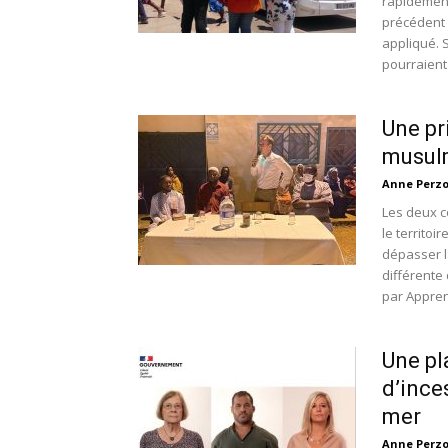
rapidement
précédent 
appliqué. 
pourraient
Une pr
musulm
Anne Perz
Les deux c
le territo
dépasser la
différente
par Apprent
Une pl
d’ince
mer
Anne Perz