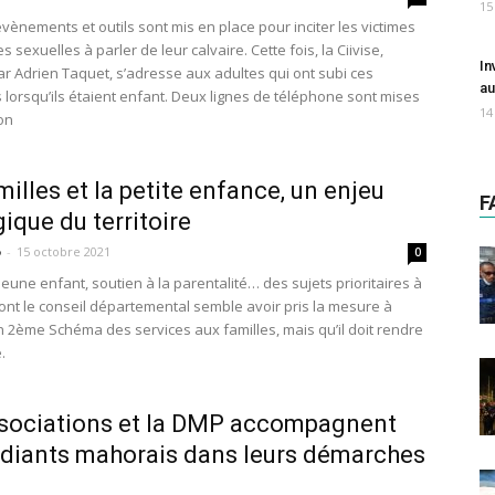
15
vènements et outils sont mis en place pour inciter les victimes
s sexuelles à parler de leur calvaire. Cette fois, la Ciivise,
In
par Adrien Taquet, s’adresse aux adultes qui ont subi ces
au
 lorsqu’ils étaient enfant. Deux lignes de téléphone sont mises
14
on
milles et la petite enfance, un enjeu
F
gique du territoire
o
-
15 octobre 2021
0
jeune enfant, soutien à la parentalité… des sujets prioritaires à
ont le conseil départemental semble avoir pris la mesure à
n 2ème Schéma des services aux familles, mais qu’il doit rendre
.
sociations et la DMP accompagnent
udiants mahorais dans leurs démarches