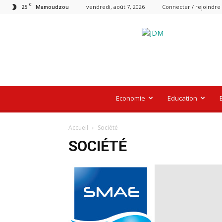
C
25
vendredi, août 7, 2026
Connecter / rejoindre
Mamoudzou
Le
Journal
De
Mayotte
Economie
Education
Accueil
Société
SOCIÉTÉ