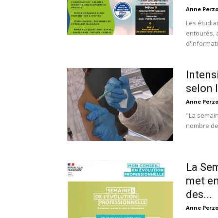
Anne Perz
Les étudia
entourés, 
d'Informati
Intens
selon 
Anne Perz
"La semain
nombre de 
La Sem
met en
des...
Anne Perz