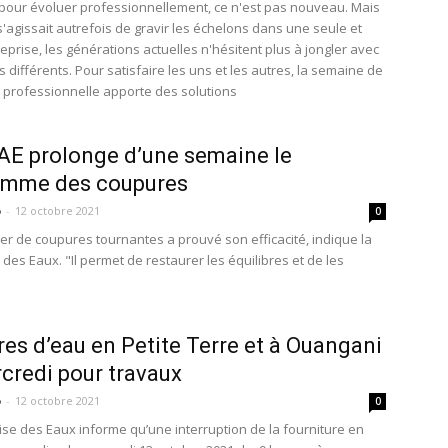
pour évoluer professionnellement, ce n'est pas nouveau. Mais
 s'agissait autrefois de gravir les échelons dans une seule et
prise, les générations actuelles n'hésitent plus à jongler avec
 différents. Pour satisfaire les uns et les autres, la semaine de
n professionnelle apporte des solutions
E prolonge d’une semaine le
amme des coupures
o
-
12 octobre 2021
0
ier de coupures tournantes a prouvé son efficacité, indique la
des Eaux. "Il permet de restaurer les équilibres et de les
.
es d’eau en Petite Terre et à Ouangani
credi pour travaux
o
-
12 octobre 2021
0
se des Eaux informe qu’une interruption de la fourniture en