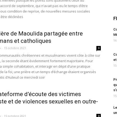
 menées puisque les points sont quasiment ceux du
accord de septembre, qui n’avait pas eu le temps d’être
Sous condition de reprise, de nouvelles mesures sociales
 être déclinées
F
Co
ière de Maoulida partagée entre
Mi
ans et catholiques
16
o
-
15 octobre 2021
0
Co
ommunautés chrétiennes et musulmanes vivent côte à côte sur
et
ire, la seconde étant évidemment fortement majoritaire. Pour
15
 simple cohabitation, et interagir en dépit d’une pratique
 de la foi, une prière et un temps d’échange étaient organisés
is d’Auteuil ce mercredi soir
Pr
qu
s’
ateforme d’écoute des victimes
15
ste et de violences sexuelles en outre-
Le
un
o
-
15 octobre 2021
0