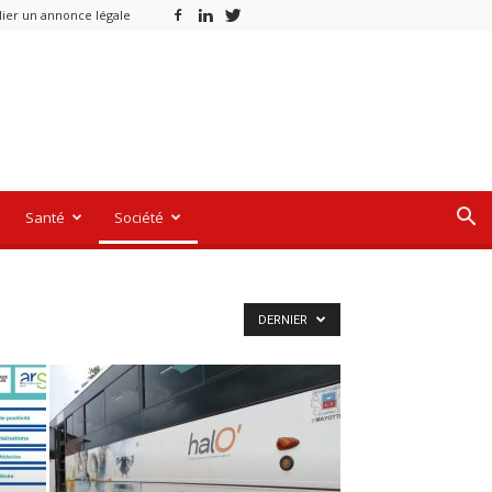
lier un annonce légale
Santé
Société
DERNIER