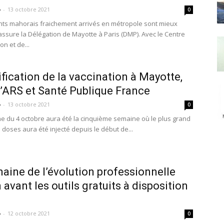
o
-
13 octobre 2021
0
nts mahorais fraichement arrivés en métropole sont mieux
assure la Délégation de Mayotte à Paris (DMP). Avec le Centre
on et de...
ification de la vaccination à Mayotte,
l’ARS et Santé Publique France
o
-
13 octobre 2021
0
e du 4 octobre aura été la cinquième semaine où le plus grand
doses aura été injecté depuis le début de...
aine de l’évolution professionnelle
 avant les outils gratuits à disposition
o
-
12 octobre 2021
0