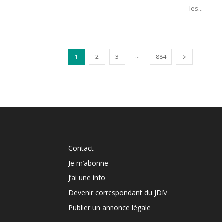
les...
...
1
2
3
884
Contact
Je m’abonne
J’ai une info
Devenir correspondant du JDM
Publier un annonce légale