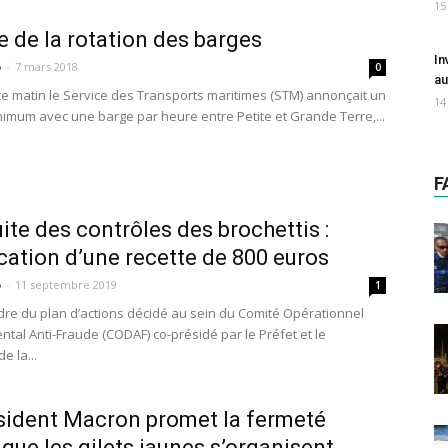
15
e de la rotation des barges
In
o
-
7 mars 2018
0
au
ce matin le Service des Transports maritimes (STM) annonçait un
14
nimum avec une barge par heure entre Petite et Grande Terre,...
F
ite des contrôles des brochettis :
cation d’une recette de 800 euros
o
-
11 septembre 2019
1
dre du plan d’actions décidé au sein du Comité Opérationnel
tal Anti-Fraude (CODAF) co-présidé par le Préfet et le
e la...
sident Macron promet la fermeté
 que les gilets jaunes s’organisent