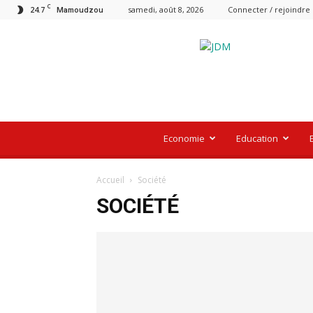
C
24.7
samedi, août 8, 2026
Connecter / rejoindre
Mamoudzou
Le
Journal
De
Mayotte
Economie
Education
Accueil
Société
SOCIÉTÉ