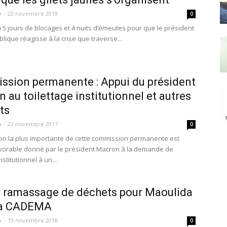
o
-
22 novembre 2018
0
lu 5 jours de blocages et 4 nuits d’émeutes pour que le président
lique réagisse à la crise que traverse...
sion permanente : Appui du président
 au toilettage institutionnel et autres
ts
o
-
22 novembre 2017
0
ion la plus importante de cette commission permanente est
favorable donné par le président Macron à la demande de
nstitutionnel à un...
 ramassage de déchets pour Maoulida
la CADEMA
o
-
19 novembre 2018
0