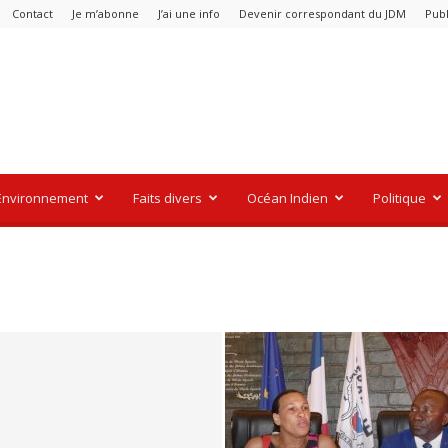
Contact
Je m’abonne
J’ai une info
Devenir correspondant du JDM
Publ
Environnement
Faits divers
Océan Indien
Politique