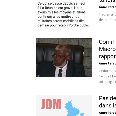
Anne Perz
Il aura fal
de la Répub
Commis
Macron
rappor
Anne Perz
L’informat
l’accueil 
toilettage i
Pas de
dans 
Anne Perz