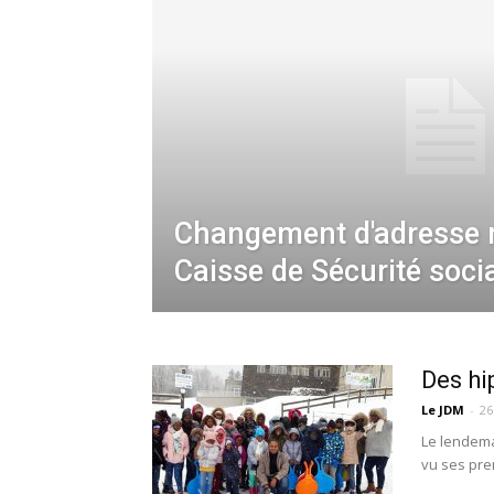
Changement d'adresse m
Caisse de Sécurité soci
Des hi
Le JDM
-
26
Le lendema
vu ses prem