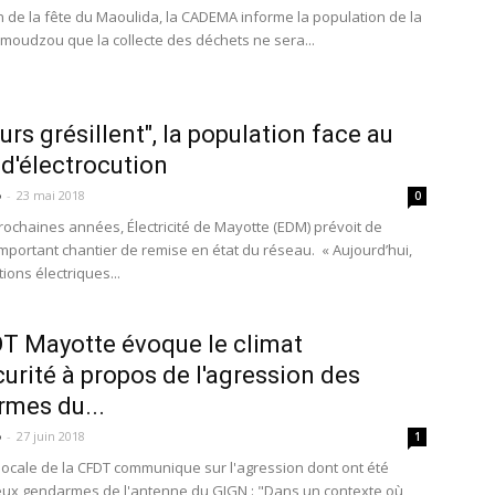
on de la fête du Maoulida, la CADEMA informe la population de la
amoudzou que la collecte des déchets ne sera...
urs grésillent", la population face au
 d'électrocution
o
-
23 mai 2018
0
rochaines années, Électricité de Mayotte (EDM) prévoit de
important chantier de remise en état du réseau. « Aujourd’hui,
tions électriques...
T Mayotte évoque le climat
curité à propos de l'agression des
mes du...
o
-
27 juin 2018
1
locale de la CFDT communique sur l'agression dont ont été
eux gendarmes de l'antenne du GIGN : "Dans un contexte où