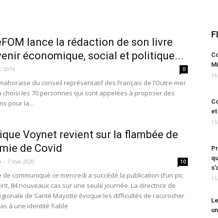
F
FOM lance la rédaction de son livre
venir économique, social et politique...
Co
Mi
i 2016
0
16
mahoraise du conseil représentatif des Français de l’Outre-mer
 choisi les 70 personnes qui sont appelées à proposer des
Co
ns pour la...
et
15
que Voynet revient sur la flambée de
émie de Covid
Pr
qu
o
-
7 mai 2020
10
s’
e de communiqué ce mercredi a succédé la publication d’un pic
15
eint, 84 nouveaux cas sur une seule journée. La directrice de
égionale de Santé Mayotte évoque les difficultés de raccrocher
Le
as à une identité fiable
un