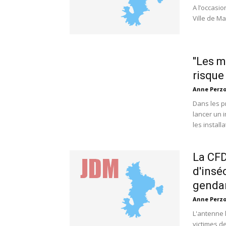
A l’occasi
Ville de M
"Les m
risque
Anne Perz
Dans les p
lancer un 
les installa
La CFD
d'insé
gendar
Anne Perz
L'antenne 
victimes d