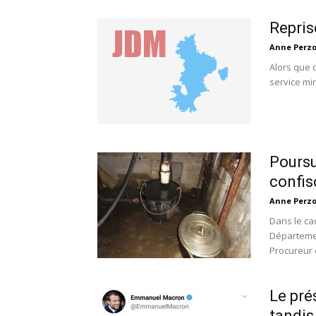
Repris
Anne Perz
Alors que 
service mi
Poursu
confis
Anne Perz
Dans le ca
Départemen
Procureur d
Le pré
tandis