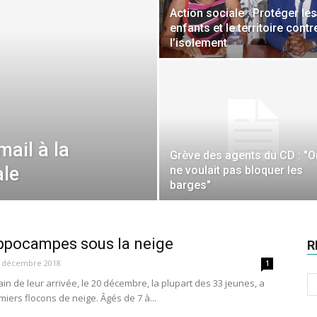
Action sociale : Protéger les
enfants et le territoire contr
l’isolement
ail à la
Grève des agents du CD : "O
ale
ne voulait pas bloquer les
barges"
ppocampes sous la neige
R
 décembre 2018
1
in de leur arrivée, le 20 décembre, la plupart des 33 jeunes, a
iers flocons de neige. Âgés de 7 à...