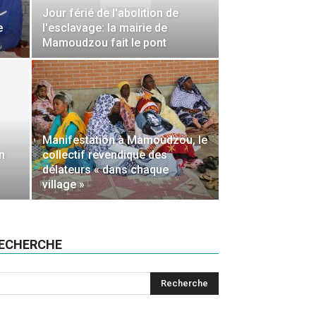
Jour férié de l'abolition de
e
l'esclavage: la mairie de
Mamoudzou fait le pont
Manifestation à Mamoudzou, le
n
collectif revendique des
délateurs « dans chaque
village »
ECHERCHE