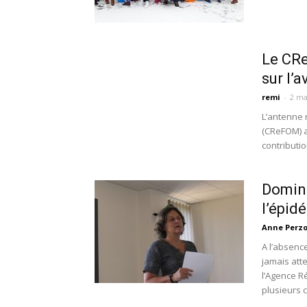
Le CRe
sur l’a
remi
-
2 ma
L’antenne 
(CReFOM) a
contributio
Domini
l’épid
Anne Perz
A l’absenc
jamais att
l’Agence R
plusieurs c