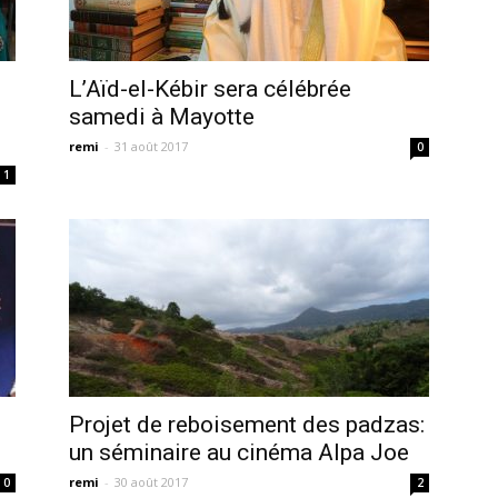
L’Aïd-el-Kébir sera célébrée
samedi à Mayotte
remi
-
31 août 2017
0
1
Projet de reboisement des padzas:
un séminaire au cinéma Alpa Joe
remi
-
30 août 2017
0
2