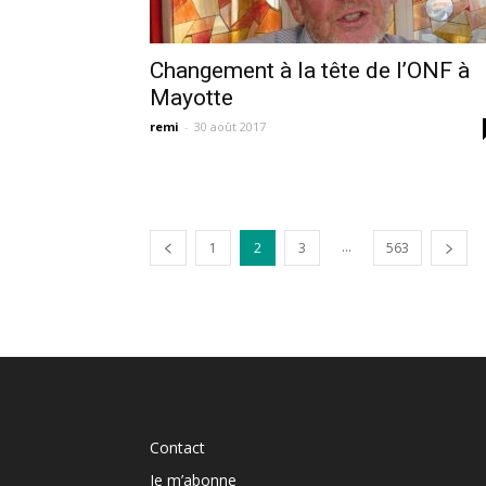
Changement à la tête de l’ONF à
Mayotte
remi
-
30 août 2017
...
1
2
3
563
Contact
Je m’abonne