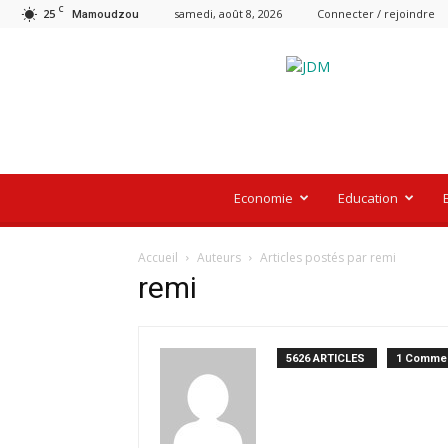
C
25
samedi, août 8, 2026
Connecter / rejoindre
Mamoudzou
Le
Journal
De
Mayotte
Economie
Education
Accueil
Auteurs
Articles postés par remi
remi
5626 ARTICLES
1 Commen