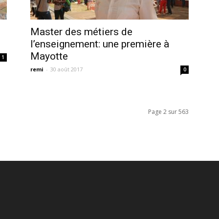
Master des métiers de
l’enseignement: une première à
Mayotte
1
remi
-
30 août 2017
0
Page 2 sur 563