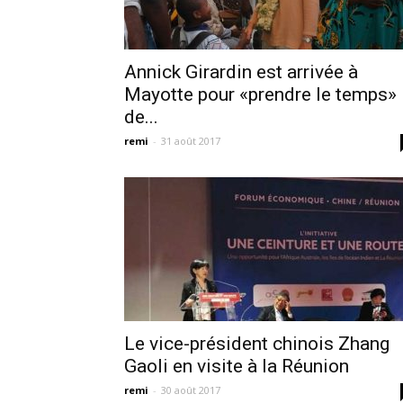
Annick Girardin est arrivée à
Mayotte pour «prendre le temps»
de...
remi
-
31 août 2017
Le vice-président chinois Zhang
Gaoli en visite à la Réunion
remi
-
30 août 2017