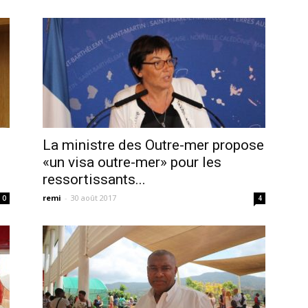
La ministre des Outre-mer propose
«un visa outre-mer» pour les
ressortissants...
remi
-
30 août 2017
0
4