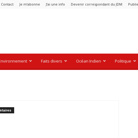
Contact
Je m’abonne
J’ai une info
Devenir correspondant du JDM
Publi
Environnement
Faits divers
Océan Indien
Politique
taires