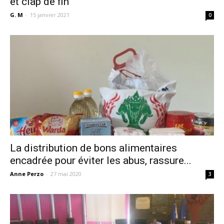
et clap de fin
G. M
-
15 janvier 2021
0
La distribution de bons alimentaires
encadrée pour éviter les abus, rassure...
Anne Perzo
-
27 mai 2020
3