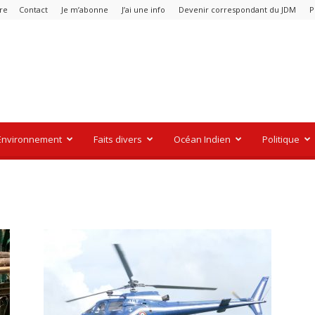
re
Contact
Je m’abonne
J’ai une info
Devenir correspondant du JDM
P
Environnement
Faits divers
Océan Indien
Politique