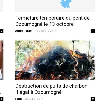
Fermeture temporaire du pont de
Dzoumogné le 13 octobre
Anne Perzo
-
10 octobre 2017
0
1
Destruction de puits de charbon
..
illégal à Dzoumogné
remi
-
26 juillet 2017
1
0