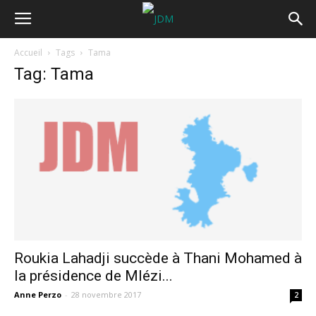
Accueil
Tags
Tama
Tag: Tama
Roukia Lahadji succède à Thani Mohamed à
la présidence de Mlézi...
Anne Perzo
-
28 novembre 2017
2