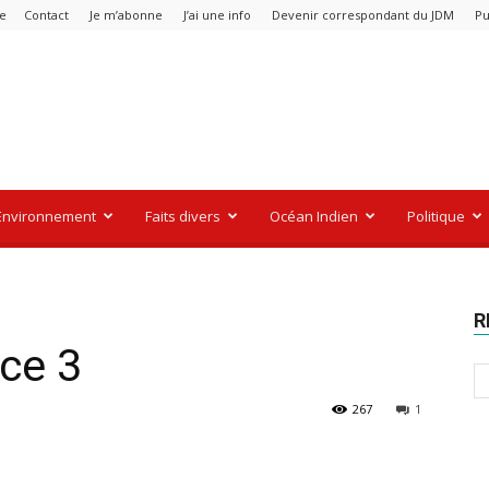
re
Contact
Je m’abonne
J’ai une info
Devenir correspondant du JDM
Pu
Environnement
Faits divers
Océan Indien
Politique
R
ce 3
267
1