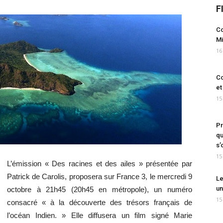
F
Co
Mi
16
Co
et
15
Pr
qu
s’
15
L’émission « Des racines et des ailes » présentée par
Patrick de Carolis, proposera sur France 3, le mercredi 9
Le
un
octobre à 21h45 (20h45 en métropole), un numéro
15
consacré « à la découverte des trésors français de
l’océan Indien. » Elle diffusera un film signé Marie