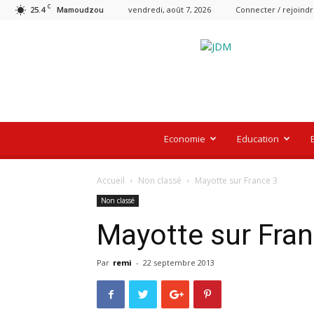
C
25.4
vendredi, août 7, 2026
Connecter / rejoind
Mamoudzou
Le
Journal
De
Mayotte
Economie
Education
Accueil
Non classé
Mayotte sur France 3
Non classé
Mayotte sur Fran
Par
remi
-
22 septembre 2013