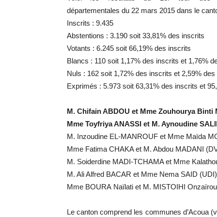
départementales du 22 mars 2015 dans le can
Inscrits : 9.435
Abstentions : 3.190 soit 33,81% des inscrits
Votants : 6.245 soit 66,19% des inscrits
Blancs : 110 soit 1,17% des inscrits et 1,76% d
Nuls : 162 soit 1,72% des inscrits et 2,59% des
Exprimés : 5.973 soit 63,31% des inscrits et 9
M. Chifain ABDOU et Mme Zouhourya Binti
Mme Toyfriya ANASSI et M. Aynoudine SALIM
M. Inzoudine EL-MANROUF et Mme Maïda MOU
Mme Fatima CHAKA et M. Abdou MADANI (DVG
M. Soiderdine MADI-TCHAMA et Mme Kalath
M. Ali Alfred BACAR et Mme Nema SAID (UDI):
Mme BOURA Naïlati et M. MISTOIHI Onzaïrou 
Le canton comprend les communes d’Acoua (vil