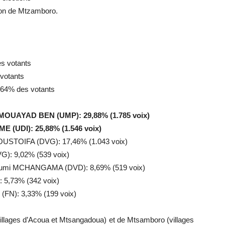
ton de Mtzamboro.
es votants
 votants
5,64% des votants
 MOUAYAD BEN (UMP): 29,88% (1.785 voix)
E (UDI): 25,88% (1.546 voix)
STOIFA (DVG): 17,46% (1.043 voix)
): 9,02% (539 voix)
oumi MCHANGAMA (DVD): 8,69% (519 voix)
 5,73% (342 voix)
(FN): 3,33% (199 voix)
lages d’Acoua et Mtsangadoua) et de Mtsamboro (villages