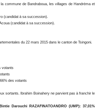
 la commune de Bandraboua, les villages de Handréma et
ro (candidat à sa succession).
Acoua (candidat à sa succession).
épartementales du 22 mars 2015 dans le canton de Tsingoni.
s votants
votants
7,66% des votants
ux sortants. Ibrahim Boinahery ne parvient pas à franchir le
 Bintie Darouchi RAZAFINATOANDRO (UMP): 37,01%