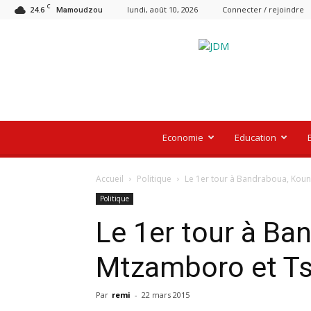
C
24.6
lundi, août 10, 2026
Connecter / rejoindre
Mamoudzou
Le
Journal
De
Mayotte
Economie
Education
Accueil
Politique
Le 1er tour à Bandraboua, Kou
Politique
Le 1er tour à Ba
Mtzamboro et Ts
Par
remi
-
22 mars 2015