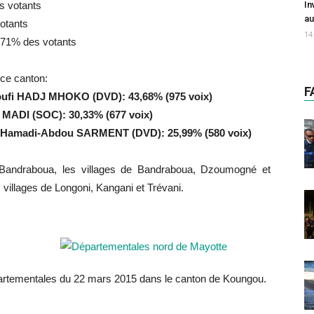
s votants
In
au
votants
14
6,71% des votants
 ce canton:
F
ufi HADJ MHOKO (DVD): 43,68% (975 voix)
 MADI (SOC): 30,33% (677 voix)
M’Hamadi-Abdou SARMENT (DVD): 25,99% (580 voix)
andraboua, les villages de Bandraboua, Dzoumogné et
illages de Longoni, Kangani et Trévani.
départementales du 22 mars 2015 dans le canton de Koungou.