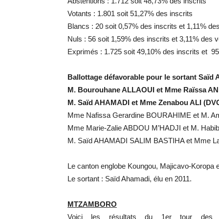
Abstentions : 1.712 soit 48,73% des inscrits
Votants : 1.801 soit 51,27% des inscrits
Blancs : 20 soit 0,57% des inscrits et 1,11% de
Nuls : 56 soit 1,59% des inscrits et 3,11% des 
Exprimés : 1.725 soit 49,10% des inscrits et 9
Ballottage défavorable pour le sortant Saïd
M. Bourouhane ALLAOUI et Mme Raïssa AND
M. Saïd AHAMADI et Mme Zenabou ALI (DVG)
Mme Nafissa Gerardine BOURAHIME et M. Am
Mme Marie-Zalie ABDOU M’HADJI et M. Habibi
M. Saïd AHAMADI SALIM BASTIHA et Mme Lami
Le canton englobe Koungou, Majicavo-Koropa e
Le sortant : Saïd Ahamadi, élu en 2011.
MTZAMBORO
Voici les résultats du 1er tour des é