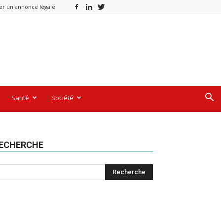
er un annonce légale
Santé
Société
ECHERCHE