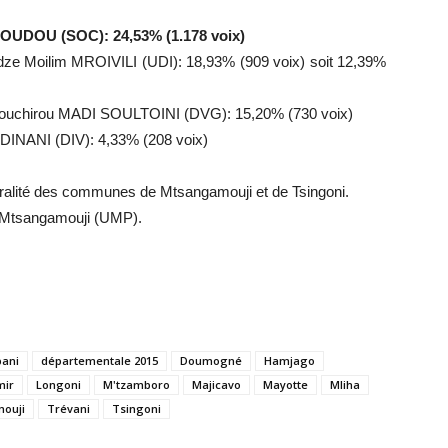
UDOU (SOC): 24,53% (1.178 voix)
 Moilim MROIVILI (UDI): 18,93% (909 voix) soit 12,39%
ouchirou MADI SOULTOINI (DVG): 15,20% (730 voix)
INANI (DIV): 4,33% (208 voix)
égralité des communes de Mtsangamouji et de Tsingoni.
à Mtsangamouji (UMP).
ani
départementale 2015
Doumogné
Hamjago
mir
Longoni
M'tzamboro
Majicavo
Mayotte
Mliha
ouji
Trévani
Tsingoni