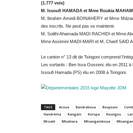
(1.777 voix)
M. Issoufi HAMADA et Mme Roukia MAHAMO
M. Ibrahim Amedi BOINAHERY et Mme Mdzadze
des inscrits. Ne peut pas se maintenir.
M. Soilihi Ahamada MADI RACHIDI et Mme Ab
Mme Assimini MADI-MARI et M. Charif SAID AD
Le canton n° 13 dit de Tsingoni comprend l’int
Les sortants : Ben Issa Ousseni, élu en 2011 
Issoufi Hamada (PS) élu en 2008 à Tsingoni.
TAGS
Acoua
Bandraboua
Bouyouni
Comb
Handréma
Kangani
Koropa
Koungou
La
Mroalé
Mtsahara
Mtsangamboua
Mtsangam