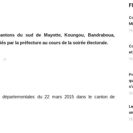
F
Co
Mi
16
4 cantons du sud de Mayotte, Koungou, Bandraboua,
iés par la préfecture au cours de la soirée électorale.
Co
et
.
15
Pr
qu
s’
15
ons départementales du 22 mars 2015 dans le canton de
Le
un
15