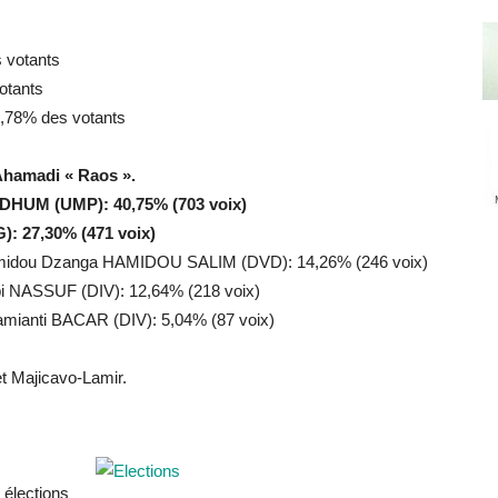
s votants
votants
5,78% des votants
 Ahamadi « Raos ».
HUM (UMP): 40,75% (703 voix)
: 27,30% (471 voix)
idou Dzanga HAMIDOU SALIM (DVD): 14,26% (246 voix)
 NASSUF (DIV): 12,64% (218 voix)
anti BACAR (DIV): 5,04% (87 voix)
t Majicavo-Lamir.
lections