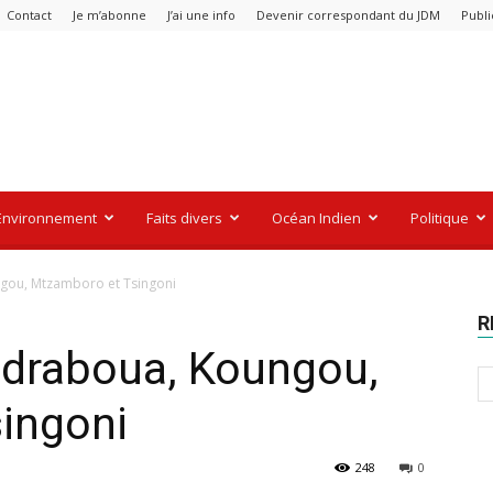
Contact
Je m’abonne
J’ai une info
Devenir correspondant du JDM
Publi
Environnement
Faits divers
Océan Indien
Politique
ngou, Mtzamboro et Tsingoni
R
ndraboua, Koungou,
ingoni
248
0