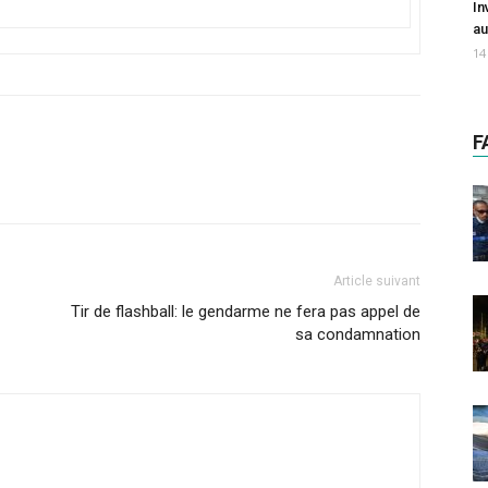
In
au
14
F
Article suivant
Tir de flashball: le gendarme ne fera pas appel de
sa condamnation