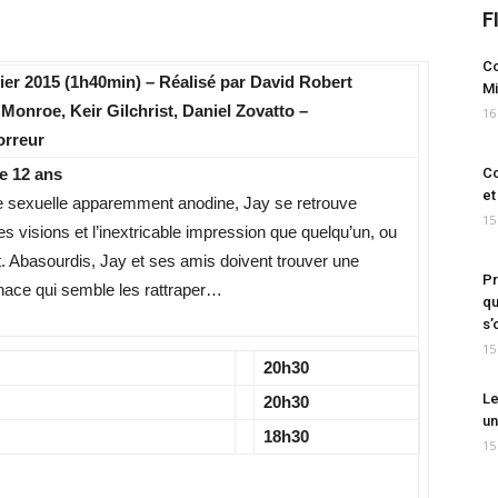
F
Co
rier 2015 (1h40min) – Réalisé par David Robert
Mi
Monroe, Keir Gilchrist, Daniel Zovatto –
16
orreur
e 12 ans
Co
et
 sexuelle apparemment anodine, Jay se retrouve
15
es visions et l’inextricable impression que quelqu’un, ou
t. Abasourdis, Jay et ses amis doivent trouver une
Pr
nace qui semble les rattraper…
qu
s’
15
20h30
Le
20h30
un
18h30
15