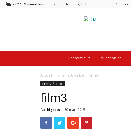
C
25.2
vendredi, août 7, 2026
Connecter / rejoind
Mamoudzou
Le
Journal
De
Mayotte
Economie
Education
Accueil
cinema Alpa Joe
film3
cinema Alpa Joe
film3
Par
bigboss
-
30 mars 2015