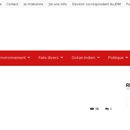
re
Contact
Je m’abonne
J’ai une info
Devenir correspondant du JDM
Pu
Environnement
Faits divers
Océan Indien
Politique
R
98
0