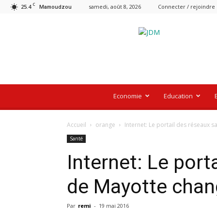
C
25.4
samedi, août 8, 2026
Connecter / rejoindre
Mamoudzou
Le
Journal
De
Mayotte
Economie
Education
Accueil
orange
Internet: Le portail des réseaux
Santé
Internet: Le port
de Mayotte chan
Par
remi
-
19 mai 2016