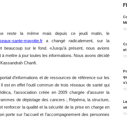
F
Co
Mi
16
sse reste la même mais depuis ce jeudi matin, le
eaux-sante-mayotte.fr
a changé radicalement, sur la
Co
t beaucoup sur le fond. «Jusqu’à présent, nous avions
et
t à mettre à jour toutes les informations. Nous avons décidé
15
e Kassandrah Chanfi.
Pr
qu
e portail d’informations et de ressources de référence sur les
s’
. Il est en effet l’outil commun de trois réseaux de santé qui
15
déca, l’association créée en 2009 chargée d’assurer la
rogrammes de dépistage des cancers ; Répéma, la structure,
Le
 renforcer la qualité et la sécurité de la prise en charge en
un
15
sion porte sur l’accueil et l’accompagnement des personnes