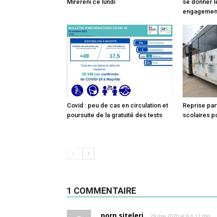
Mirereni ce lundi
se donner l
engagemen
Covid : peu de cas en circulation et
Reprise par
poursuite de la gratuité des tests
scolaires po
1 COMMENTAIRE
porn siteleri
29 mai 2020 at 6 h 17 min