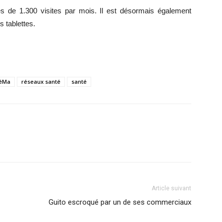
rès de 1.300 visites par mois. Il est désormais également
 tablettes.
éMa
réseaux santé
santé
Article suivant
Guito escroqué par un de ses commerciaux