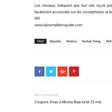
Les réseaux indiquent que leur site reçoit p
facilement accessible sur les smartphones et les
RR
www.lejournaldemayotte.com
TAGS
Mayotte
Rédéca
Rediab Ylang
RéP
Article précédent
Coupure d’eau à Mrona Beja lundi 23 mai