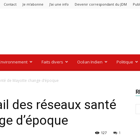
Contact
Je m’abonne
J’ai une info
Devenir correspondant du JDM
Publ
Environnement
Faits divers
Océan Indien
Politique
 santé de Mayotte change d’époque
R
ail des réseaux santé
ge d’époque
127
1