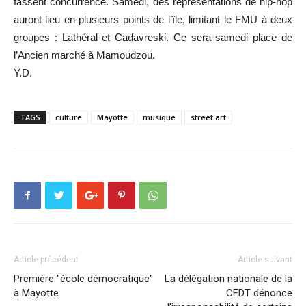
fassent concurrence. Samedi, des représentations de hip-hop
auront lieu en plusieurs points de l’île, limitant le FMU à deux
groupes : Lathéral et Cadavreski. Ce sera samedi place de
l’Ancien marché à Mamoudzou.
Y.D.
TAGS
culture
Mayotte
musique
street art
Article précédent
Article suivant
Première "école démocratique"
La délégation nationale de la
à Mayotte
CFDT dénonce