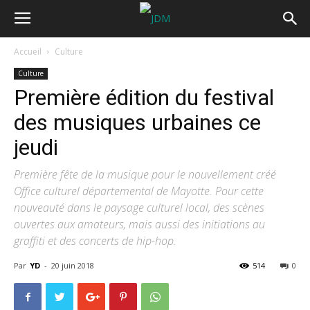
Accueil
Culture
Culture
Première édition du festival
des musiques urbaines ce
jeudi
Première fête de la musique pour le nouvellement créé
Office culturel départemental de Mayotte. Pour cette
nouveauté dans le paysage culturel local, des scènes
ouvertes aux amateurs, mais aussi des initiations au
graffiti et des concerts de hip-hop.
Par
YD
-
20 juin 2018
514
0