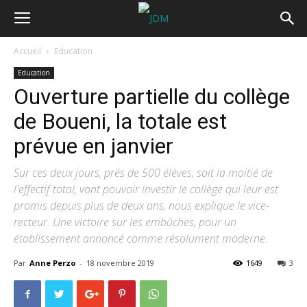
Accueil
Education
Education
Ouverture partielle du collège
de Boueni, la totale est
prévue en janvier
Sur ces deux jours, prés de 500 élèves, soit la moitié de
l'effectif total, vont pouvoir investir le collège qui leur est
promis depuis plus de deux ans, nous explique le vice-
recteur. Une victoire sur les embûches, pour un
établissement annoncé comme résolument moderne.
Par
Anne Perzo
-
18 novembre 2019
1649
3