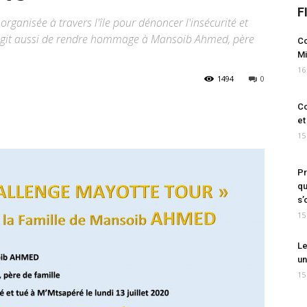
F
ganisée à travers l'île pour dénoncer l'insécurité et
l s'agit aussi de rendre hommage à Mansoib Ahmed, père
Co
Mi
16
1494
0
Co
et
15
Pr
qu
s’
15
Le
un
15