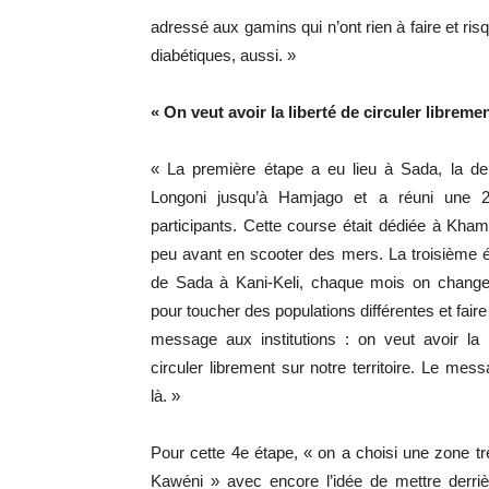
adressé aux gamins qui n’ont rien à faire et ris
diabétiques, aussi. »
« On veut avoir la liberté de circuler libremen
« La première étape a eu lieu à Sada, la d
Longoni jusqu’à Hamjago et a réuni une 2
participants. Cette course était dédiée à Kha
peu avant en scooter des mers. La troisième é
de Sada à Kani-Keli, chaque mois on chang
pour toucher des populations différentes et faire
message aux institutions : on veut avoir la l
circuler librement sur notre territoire. Le messa
là. »
Pour cette 4e étape, « on a choisi une zone t
Kawéni » avec encore l’idée de mettre der