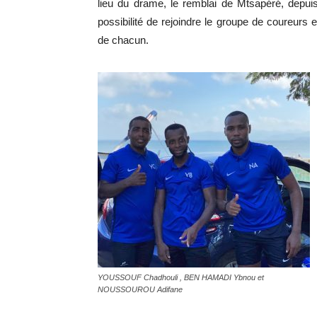
lieu du drame, le remblai de Mtsapéré, depui
possibilité de rejoindre le groupe de coureurs
de chacun.
YOUSSOUF Chadhouli , BEN HAMADI Ybnou et
NOUSSOUROU Adifane