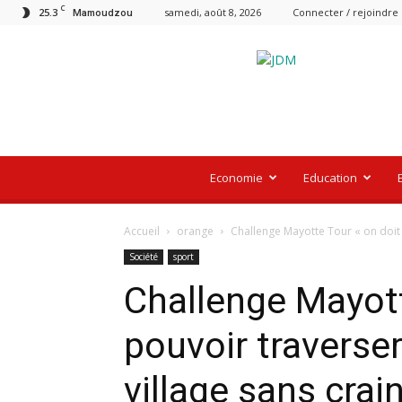
C
25.3
samedi, août 8, 2026
Connecter / rejoindre
Mamoudzou
Le
Journal
De
Mayotte
Economie
Education
Accueil
orange
Challenge Mayotte Tour « on doit 
Société
sport
Challenge Mayott
pouvoir traverser
village sans crai