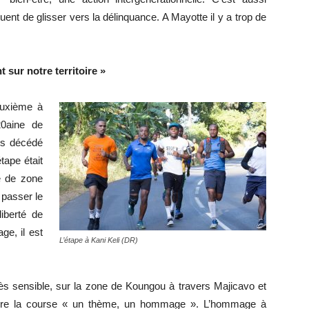
quent de glisser vers la délinquance. A Mayotte il y a trop de
t sur notre territoire »
euxième à
0aine de
ms décédé
tape était
e de zone
 passer le
iberté de
ge, il est
L’étape à Kani Keli (DR)
rès sensible, sur la zone de Koungou à travers Majicavo et
rière la course « un thème, un hommage ». L’hommage à