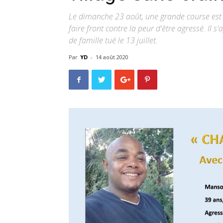
Le dimanche 23 août, une grande course est or
faire front contre la peur d'être agressé. I
de famille tué le 13 juillet.
Par
YD
-
14 août 2020