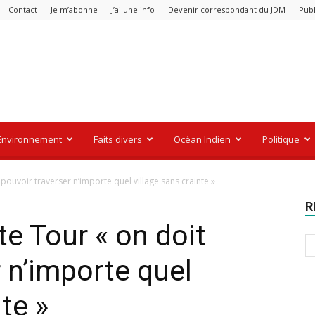
Contact
Je m’abonne
J’ai une info
Devenir correspondant du JDM
Publ
Environnement
Faits divers
Océan Indien
Politique
pouvoir traverser n’importe quel village sans crainte »
R
e Tour « on doit
 n’importe quel
nte »