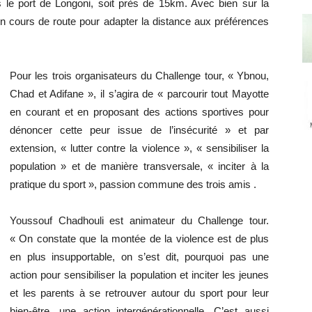
s le port de Longoni, soit près de 15km. Avec bien sur la
 en cours de route pour adapter la distance aux préférences
Pour les trois organisateurs du Challenge tour, « Ybnou,
Chad et Adifane », il s’agira de « parcourir tout Mayotte
en courant et en proposant des actions sportives pour
dénoncer cette peur issue de l’insécurité » et par
extension, « lutter contre la violence », « sensibiliser la
population » et de manière transversale, « inciter à la
pratique du sport », passion commune des trois amis .
Youssouf Chadhouli est animateur du Challenge tour.
« On constate que la montée de la violence est de plus
en plus insupportable, on s’est dit, pourquoi pas une
action pour sensibiliser la population et inciter les jeunes
et les parents à se retrouver autour du sport pour leur
bien-être, une action intergénérationnelle. C’est aussi