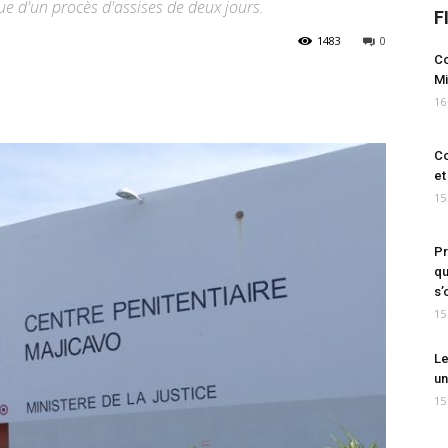
ue d'un procès d'assises de deux jours.
F
1483
0
Co
Mi
16
Co
et
15
Pr
qu
s’
15
Le
un
15