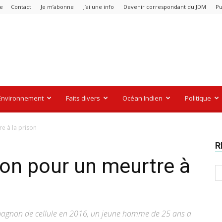
re
Contact
Je m’abonne
J’ai une info
Devenir correspondant du JDM
Pu
Environnement
Faits divers
Océan Indien
Politique
e à la prison
R
ion pour un meurtre à
pagnon de cellule en 2016, un jeune homme de 25 ans a