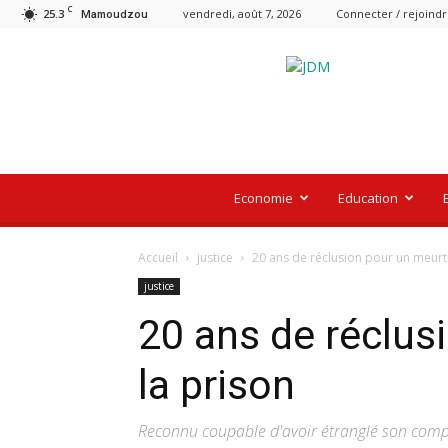
C
25.3
vendredi, août 7, 2026
Connecter / rejoind
Mamoudzou
Le
Journal
De
Mayotte
Economie
Education
Accueil
justice
20 ans de réclusion pour un meurtr
justice
20 ans de réclus
la prison
Reconnu coupable d'avoir étranglé son com