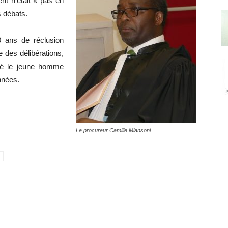
ent n’était « pas en
s débats.
 ans de réclusion
e des délibérations,
oyé le jeune homme
nnées.
Le procureur Camille Miansoni