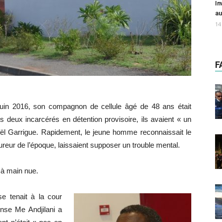
In
au
14
F
 juin 2016, son compagnon de cellule âgé de 48 ans était
 deux incarcérés en détention provisoire, ils avaient « un
Joël Garrigue. Rapidement, le jeune homme reconnaissait le
reur de l’époque, laissaient supposer un trouble mental.
 à main nue.
e tenait à la cour
nse Me Andjilani a