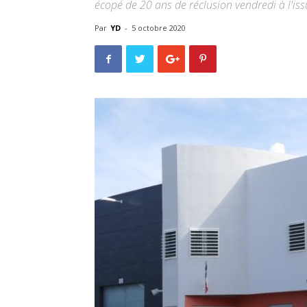
écopé de 20 ans de réclusion vendredi à l'iss
Par
YD
-
5 octobre 2020