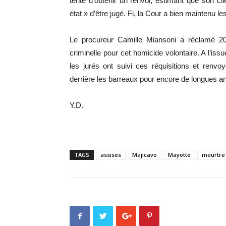
tenté d’obtenir un renvoi, estimant que son cli
état » d’être jugé. Fi, la Cour a bien maintenu le
Le procureur Camille Miansoni a réclamé 20
criminelle pour cet homicide volontaire. A l’issu
les jurés ont suivi ces réquisitions et renv
derrière les barreaux pour encore de longues a
Y.D.
TAGS
assises
Majicavo
Mayotte
meurtre