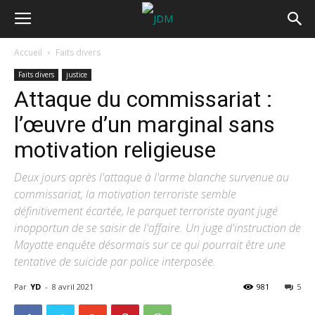
Accueil
Faits divers
Faits divers
justice
Attaque du commissariat :
l’œuvre d’un marginal sans
motivation religieuse
Deux jours après l'attaque à l'arme blanche survenue au
commissariat, la motivation terroriste semble
définitivement écartée, le parquet terroriste ayant jugé
inopportun de se saisir de l'affaire. Un juge d'instruction de
Mayotte enquête désormais sur ce qui pourrait être une
tentative de suicide par police interposée.
Par
YD
-
8 avril 2021
981
5