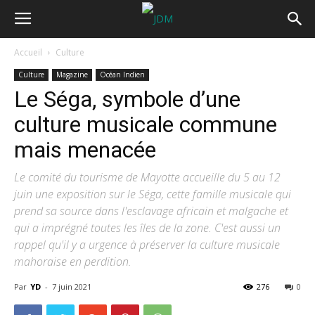
Accueil
Culture
Culture
Magazine
Océan Indien
Le Séga, symbole d’une
culture musicale commune
mais menacée
Le comité du tourisme de Mayotte accueille du 5 au 12
juin une exposition sur le Séga, cette famille musicale qui
prend sa source dans l'esclavage africain et malgache et
qui a imprégné toutes les îles de la zone. C'est aussi un
rappel qu'il y a urgence à préserver la culture musicale
mahoraise en perdition.
Par
YD
-
7 juin 2021
276
0