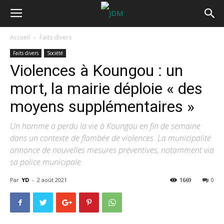
Accueil
Faits divers
Faits divers
Société
Violences à Koungou : un
mort, la mairie déploie « des
moyens supplémentaires »
Un homme a perdu la vie à Koungou en fin de semaine
dans un contexte de flambée de violences. La municipalité
annonce de nouvelles mesures préventives, notamment via
sa police municipale.
Par
YD
-
2 août 2021
1669
0