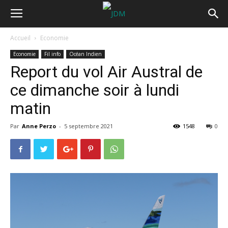
Accueil
Economie
Economie
Fil info
Océan Indien
Report du vol Air Austral de
ce dimanche soir à lundi
matin
Par
Anne Perzo
-
5 septembre 2021
1548
0