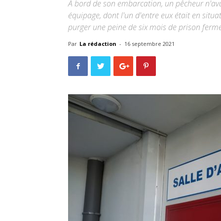
A bord de son embarcation, un pêcheur n'avai
équipage, dont l'un d'entre eux était en situa
purger une peine de six mois de prison ferme
Par
La rédaction
-
16 septembre 2021