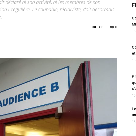
t déclaré ni son activité, ni les membres de son
F
tion irrégulière. Le coupable, récidiviste, doit désormais
.
Co
Mi
383
0
16
Co
et
15
Pr
qu
s’
15
Le
un
15