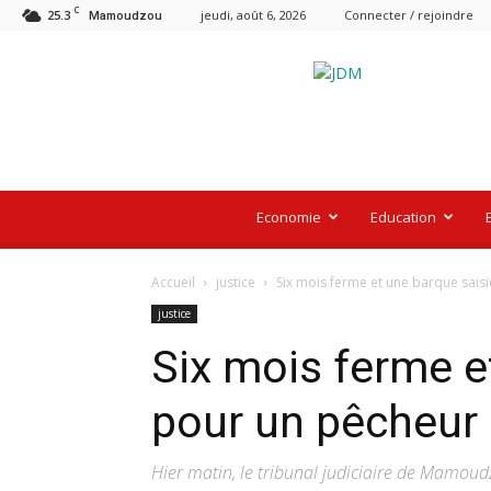
C
25.3
jeudi, août 6, 2026
Connecter / rejoindre
Mamoudzou
Le
Journal
De
Mayotte
Economie
Education
Accueil
justice
Six mois ferme et une barque sais
justice
Six mois ferme e
pour un pêcheur 
Hier matin, le tribunal judiciaire de Mamoudz