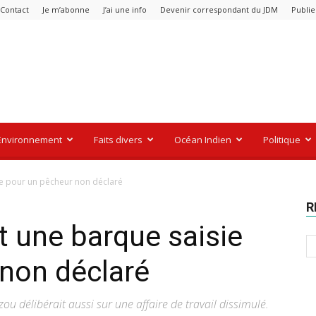
Contact
Je m’abonne
J’ai une info
Devenir correspondant du JDM
Publie
Environnement
Faits divers
Océan Indien
Politique
ie pour un pêcheur non déclaré
R
t une barque saisie
non déclaré
ou délibérait aussi sur une affaire de travail dissimulé.