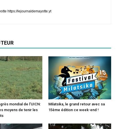
te https://lejournaldemayotte.yt
UTEUR
ngrès mondial de l’UICN:
Milatsika, le grand retour avec sa
es moyens de tenir les
15ème édition ce week-end !
ts