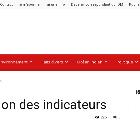
Contact
Je m’abonne
J’ai une info
Devenir correspondant du JDM
Publie
Environnement
Faits divers
Océan Indien
Politique
rs
R
tion des indicateurs
225
0