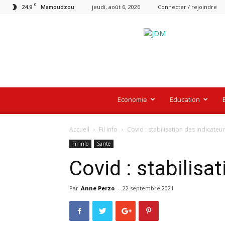
C
24.9
jeudi, août 6, 2026
Connecter / rejoindre
Mamoudzou
Le
Journal
De
Mayotte
Economie
Education
Accueil
Fil info
Covid : stabilisation des indicateu
Fil info
Santé
Covid : stabilisa
Par
Anne Perzo
-
22 septembre 2021