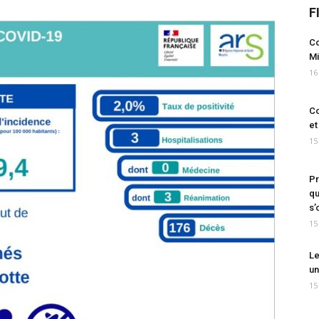
F
Co
Mi
16
Co
et
15
Pr
qu
s’
15
Le
un
15