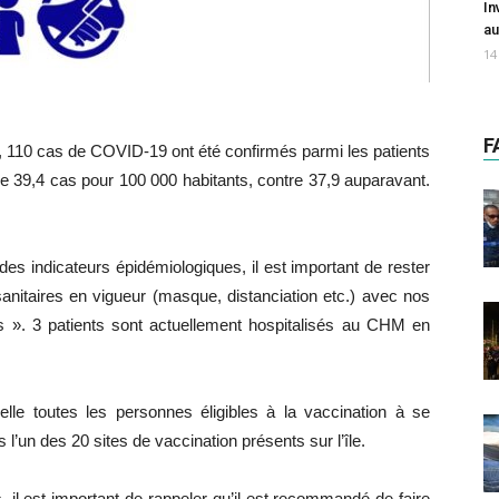
In
au
14
F
 110 cas de COVID-19 ont été confirmés parmi les patients
de 39,4 cas pour 100 000 habitants, contre 37,9 auparavant.
es indicateurs épidémiologiques, il est important de rester
sanitaires en vigueur (masque, distanciation etc.) avec nos
ics ». 3 patients sont actuellement hospitalisés au CHM en
lle toutes les personnes éligibles à la vaccination à se
 l’un des 20 sites de vaccination présents sur l’île.
s, il est important de rappeler qu’il est recommandé de faire