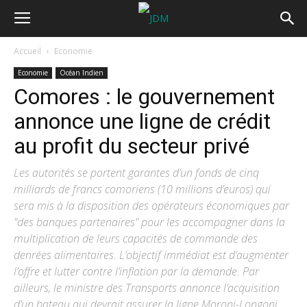
Accueil
Economie
Economie
Océan Indien
Comores : le gouvernement
annonce une ligne de crédit
au profit du secteur privé
Les autorités se portent garantes d’un fonds de cinq
milliards de francs comoriens (10 millions d’euros) qui
sera mis à la disposition des opérateurs économiques par
"des banques partenaires" pour les accompagner dans la
multiplication de leurs capacités de commande des
denrées alimentaires. L’objectif immédiat est d’augmenter
l’offre et lutter contre l’inflation par la demande. Par
ailleurs, le ministre des Transports annonce l’acquisition
d’un bateau qui devrait assurer la ligne Moroni-Longoni