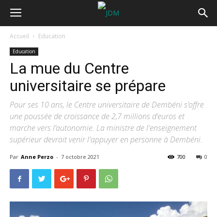
Accueil
Education
Education
La mue du Centre
universitaire se prépare
Pour ses 10 ans, le Centre universitaire de Dembéni s’offre
une poussée de croissance de 2,7 millions d’euros et
marche vers l’autonomie. La ministre de l'enseignement
supérieur devrait venir l'appuyer en personne à Dembéni.
Par
Anne Perzo
-
7 octobre 2021
700
0