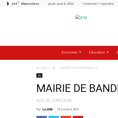
C
24.9
jeudi, août 6, 2026
Connecter / rejoindre
Mamoudzou
Le
Journal
De
Mayotte
Economie
Education
Accueil
alj
MAIRIE DE BANDRABOUA
alj
MAIRIE DE BAN
AVIS DE CONCOURS
Par
Le JDM
-
15 octobre 2021