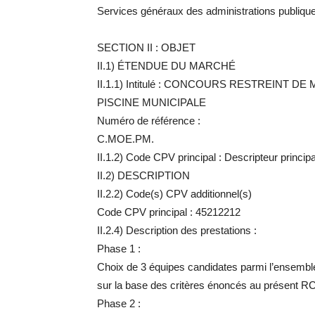
Services généraux des administrations publiqu
SECTION II : OBJET
II.1) ÉTENDUE DU MARCHÉ
II.1.1) Intitulé : CONCOURS RESTREINT
PISCINE MUNICIPALE
Numéro de référence :
C.MOE.PM.
II.1.2) Code CPV principal : Descripteur princip
II.2) DESCRIPTION
II.2.2) Code(s) CPV additionnel(s)
Code CPV principal : 45212212
II.2.4) Description des prestations :
Phase 1 :
Choix de 3 équipes candidates parmi l’ensemble
sur la base des critères énoncés au présent RC
Phase 2 :