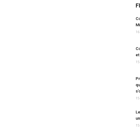
F
Co
Mi
16
Co
et
15
Pr
qu
s’
15
Le
un
15