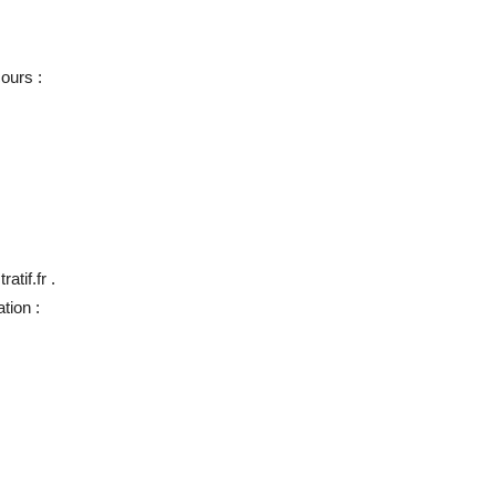
ours :
atif.fr .
tion :