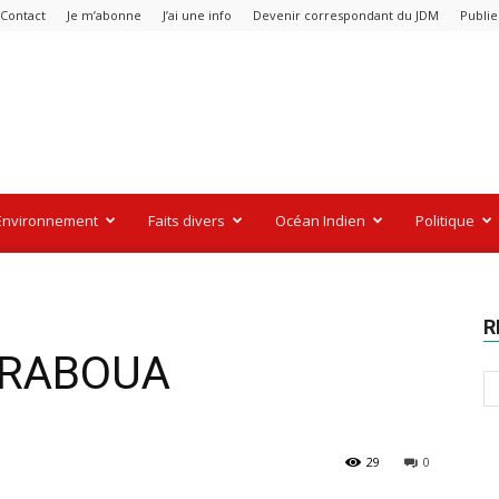
Contact
Je m’abonne
J’ai une info
Devenir correspondant du JDM
Publie
Environnement
Faits divers
Océan Indien
Politique
R
DRABOUA
29
0