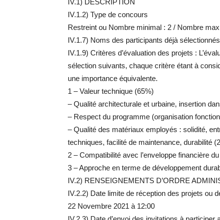
IV.1) DESCRIPTION
IV.1.2) Type de concours
Restreint ou Nombre minimal : 2 / Nombre maxi
IV.1.7) Noms des participants déjà sélectionnés
IV.1.9) Critères d’évaluation des projets : L’éva
sélection suivants, chaque critère étant à cons
une importance équivalente.
1 – Valeur technique (65%)
– Qualité architecturale et urbaine, insertion dan
– Respect du programme (organisation fonctionn
– Qualité des matériaux employés : solidité, entr
techniques, facilité de maintenance, durabilité (
2 – Compatibilité avec l’enveloppe financière d
3 – Approche en terme de développement dura
IV.2) RENSEIGNEMENTS D’ORDRE ADMINI
IV.2.2) Date limite de réception des projets ou
22 Novembre 2021 à 12:00
IV.2.3) Date d’envoi des invitations à participer