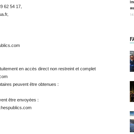
In
69 62 54 17,
au
a.fr,
14
F
publics.com
itement en accès direct non restreint et complet
.com
taires peuvent être obtenues :
vent être envoyées :
archespublics.com