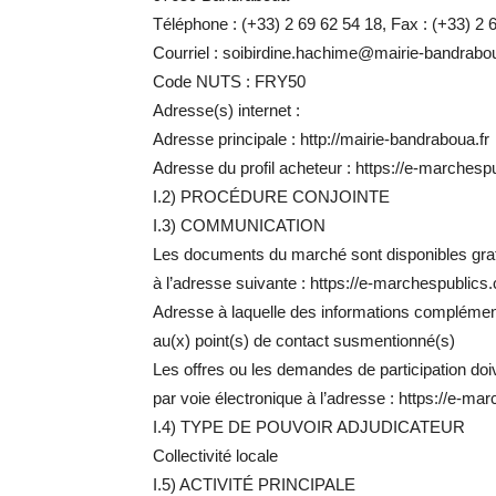
Téléphone : (+33) 2 69 62 54 18, Fax : (+33) 2 
Courriel : soibirdine.hachime@mairie-bandrabou
Code NUTS : FRY50
Adresse(s) internet :
Adresse principale : http://mairie-bandraboua.fr
Adresse du profil acheteur : https://e-marches
I.2) PROCÉDURE CONJOINTE
I.3) COMMUNICATION
Les documents du marché sont disponibles gratu
à l’adresse suivante : https://e-marchespublics
Adresse à laquelle des informations complémen
au(x) point(s) de contact susmentionné(s)
Les offres ou les demandes de participation doi
par voie électronique à l’adresse : https://e-m
I.4) TYPE DE POUVOIR ADJUDICATEUR
Collectivité locale
I.5) ACTIVITÉ PRINCIPALE