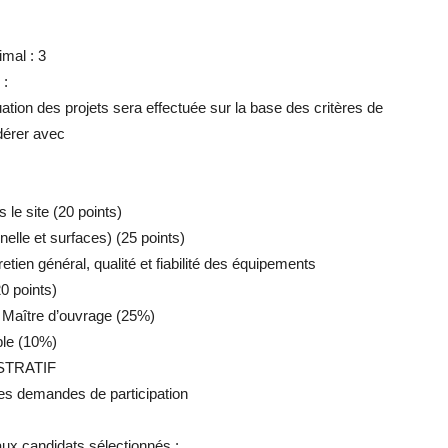
mal : 3
 :
luation des projets sera effectuée sur la base des critères de
idérer avec
s le site (20 points)
elle et surfaces) (25 points)
etien général, qualité et fiabilité des équipements
20 points)
u Maître d’ouvrage (25%)
ble (10%)
STRATIF
 des demandes de participation
 aux candidats sélectionnés :