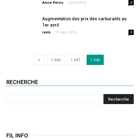
Anne Perzo
-
1 avril 2015
0
Augmentation des prix des carburants au
1er avril
remi
-
31 mars 2015
0
1 646
1 647
1 648
RECHERCHE
FIL INFO