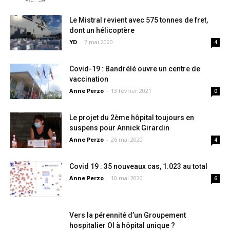
Le Mistral revient avec 575 tonnes de fret,
dont un hélicoptère
YD
-
7 mai 2020
4
Covid-19 : Bandrélé ouvre un centre de
vaccination
Anne Perzo
-
13 février 2021
0
Le projet du 2ème hôpital toujours en
suspens pour Annick Girardin
Anne Perzo
-
26 mai 2020
4
Covid 19 : 35 nouveaux cas, 1.023 au total
Anne Perzo
-
10 mai 2020
6
Vers la pérennité d’un Groupement
hospitalier OI à hôpital unique ?