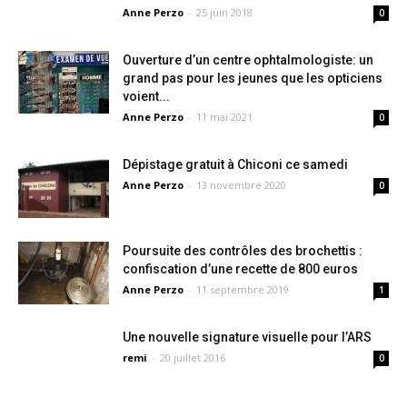
Anne Perzo
-
25 juin 2018
0
Ouverture d’un centre ophtalmologiste: un
grand pas pour les jeunes que les opticiens
voient...
Anne Perzo
-
11 mai 2021
0
Dépistage gratuit à Chiconi ce samedi
Anne Perzo
-
13 novembre 2020
0
Poursuite des contrôles des brochettis :
confiscation d’une recette de 800 euros
Anne Perzo
-
11 septembre 2019
1
Une nouvelle signature visuelle pour l’ARS
remi
-
20 juillet 2016
0