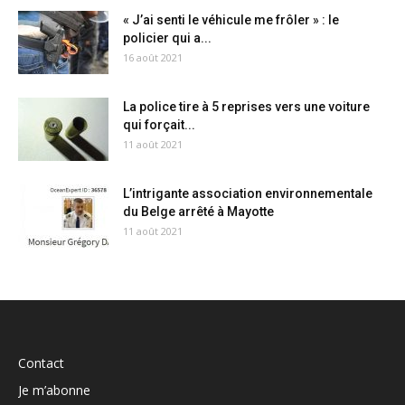
« J’ai senti le véhicule me frôler » : le
policier qui a...
16 août 2021
La police tire à 5 reprises vers une voiture
qui forçait...
11 août 2021
L’intrigante association environnementale
du Belge arrêté à Mayotte
11 août 2021
Contact
Je m’abonne