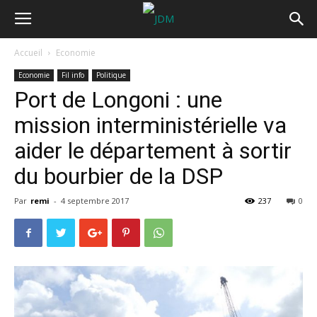
Accueil
Economie
Economie
Fil info
Politique
Port de Longoni : une
mission interministérielle va
aider le département à sortir
du bourbier de la DSP
Par
remi
-
4 septembre 2017
237
0