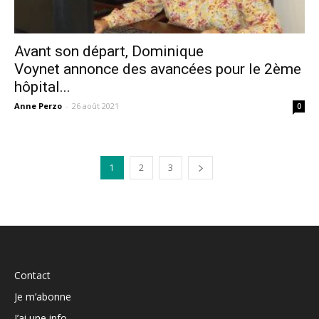
Avant son départ, Dominique
Voynet annonce des avancées pour le 2ème
hôpital...
Anne Perzo
-
26 août 2021
0
1
2
3
Contact
Je m’abonne
J’ai une info