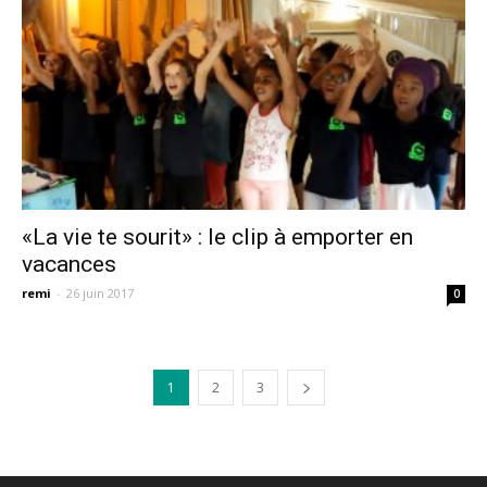
«La vie te sourit» : le clip à emporter en
vacances
remi
-
26 juin 2017
0
1
2
3